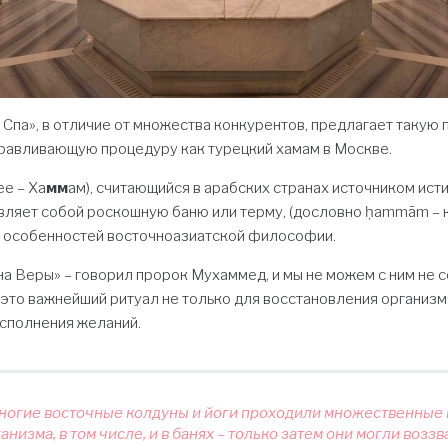
па», в отличие от множества конкурентов, предлагает такую 
авливающую процедуру как турецкий хамам в Москве.
ее – Ха
мм
ам), считающийся в арабских странах источником ист
ляет собой роскошную баню или терму, (дословно ḥammām – ки
 особенностей восточноазиатской философии.
на Веры» – говорил пророк Мухаммед, и мы не можем с ним не с
это важнейший ритуал не только для восстановления организма
исполнения желаний.
ногие восточные колдуны и йоги проходили множественные
анизма, в том числе, и в банях – только затем они могли воззв