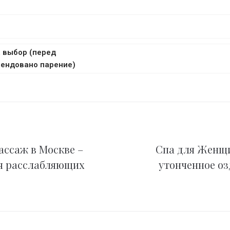
 выбор (перед
мендовано парение)
ассаж в Москве –
Спа для Женщи
я расслабляющих
утонченное оз