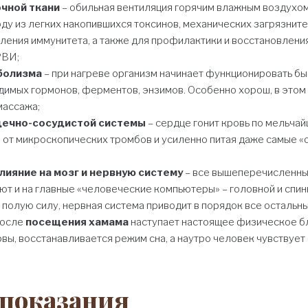
чной ткани
– обильная вентиляция горячим влажным воздухом
ду из легких накопившихся токсинов, механических загрязнит
ления иммунитета, а также для профилактики и восстановлени
РВИ;
болизма
– при нагреве организм начинает функционировать бы
имых гормонов, ферментов, энзимов. Особенно хорош, в этом
массажа;
дечно-сосудистой системы
– сердце гонит кровь по мельча
 от микроскопических тромбов и усиленно питая даже самые «
лияние на мозг и нервную систему
– все вышеперечисленн
ют и на главные «человеческие компьютеры» – головной и спин
в полую силу, нервная система приводит в порядок все остальн
после
посещения хамама
наступает настоящее физическое б
вы, восстанавливается режим сна, а наутро человек чувствует
показания