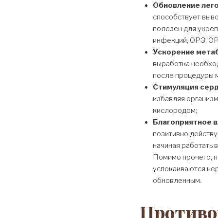
Обновление лего
способствует выво
полезен для укреп
инфекций, ОРЗ, О
Ускорение мета
выработка необход
после процедуры 
Стимуляция сер
избавляя организм
кислородом;
Благоприятное в
позитивно действу
начиная работать 
Помимо прочего, 
успокаиваются нер
обновленным.
Противо