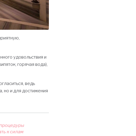
приятную,
инного удовольствия и
пяток, горячая вода),
огласиться, ведь
, но и для достижения
 процедуры
ать к силам