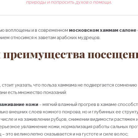
природы и попросить духов о помощи.
ью воплощены и в современном
московском хаммам салоне
нием относимся к заветам арабских мудрецов.
и преимущества посещен
 стоит указать, что польза хаммама не подвергается сомнению
ани есть множество показаний:
лаживание кожи
– мягкий влажный прогрев в хамаме способ
ько внешних слоев кожного покрова, но и глубинных ее структу
м числе и на заживлении рубцов, снижении видимости растяжек 
ерьезное увлажнение кожи, нормализация работы сальных про
 – это великолепно сказывается и на густоте и силе волос;