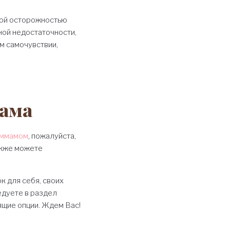
шой осторожностью
ной недостаточности,
м самочувствии,
ама
аммамом
, пожалуйста,
акже можете
к для себя, своих
едуете в раздел
ящие опции. Ждем Вас!