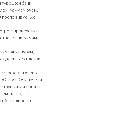
 турецкой бани
елей. Хаммам очень
я после вирусных
стрее, происходит
 отношении, хамам
йшим капиллярам,
отдаленные» клетки
ые эффекты очень
ной мозг. Очищаясь и
ые функции и органы.
лаженство,
 себя полностью