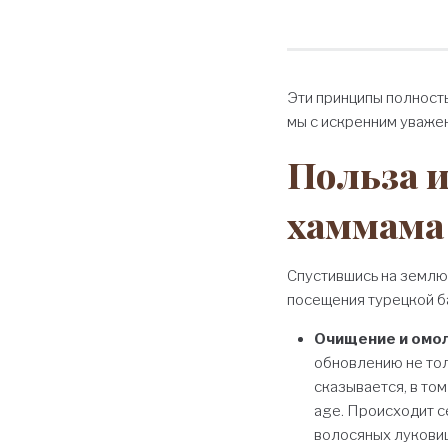
Эти принципы полност
мы с искренним уваже
Польза 
хаммама
Спустившись на землю,
посещения турецкой б
Очищение и омо
обновлению не тол
сказывается, в то
age. Происходит с
волосяных луковиц