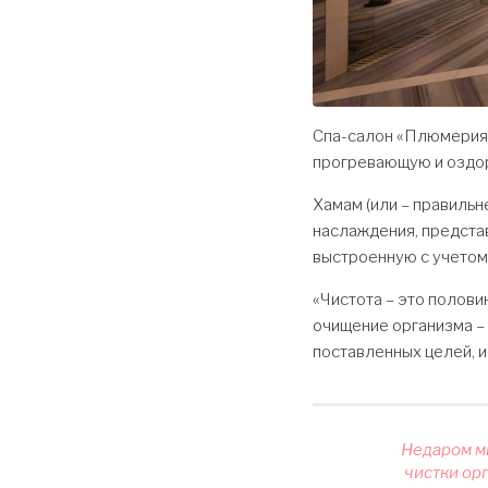
Спа-салон «Плюмерия С
прогревающую и оздор
Хамам (или – правильн
наслаждения, представ
выстроенную с учетом
«Чистота – это полови
очищение организма – 
поставленных целей, 
Недаром м
чистки орг