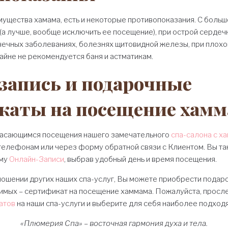
мущества хамама, есть и некоторые противопоказания. С боль
(а лучше, вообще исключить ее посещение), при острой сердеч
очечных заболеваниях, болезнях щитовидной железы, при плохо
айне не рекомендуется баня и астматикам.
запись и подарочные
каты на посещение хамм
касающимся посещения нашего замечательного
спа-салона с х
 телефонам или через форму обратной связи с Клиентом. Вы т
рму
Онлайн-Записи
, выбрав удобный день и время посещения.
тношении других наших спа-услуг, Вы можете приобрести подаро
бимых – сертификат на посещение хаммама. Пожалуйста, просл
атов
на наши спа-услуги и выберите для себя наиболее подход
«Плюмерия Спа» – восточная гармония духа и тела.